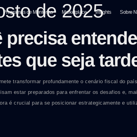
osto de 2025
Programas de Mentorias
Marketplace
Insights
Sobre 
 precisa entende
tes que seja tard
omete transformar profundamente o cenário fiscal do paí
recisam estar preparados para enfrentar os desafios e, ma
a é crucial para se posicionar estrategicamente e utili