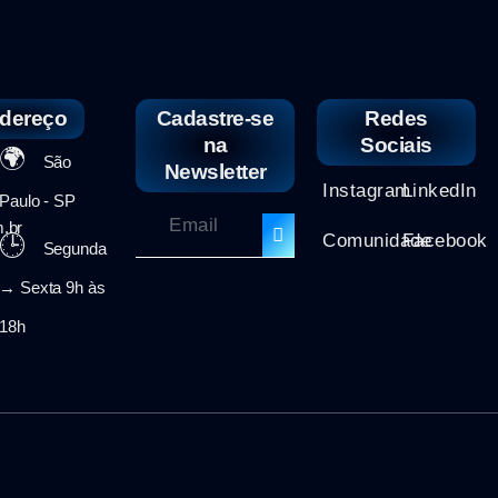
dereço
Cadastre-se
Redes
na
Sociais
🌍
São
Newsletter
Instagram
LinkedIn
Paulo - SP
.br
🕒
Comunidade
Facebook
Segunda
→ Sexta 9h às
18h