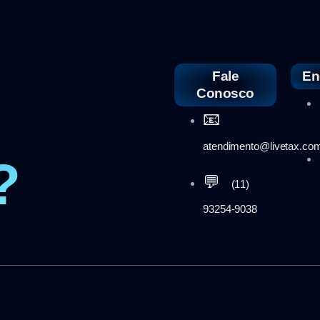
Fale
En
Conosco
📧
atendimento@livetax.com
?
💬
(11)
93254-9038