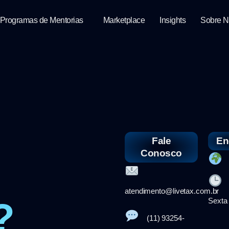
Programas de Mentorias
Marketplace
Insights
Sobre 
Fale
En
Conosco
S
S
atendimento@livetax.com.br
?
Sexta
(11) 93254-